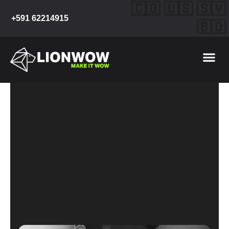
Ir
🇨🇴 🇺🇸 🇸🇻
al
+591 62214915
🇧🇴
contenido
Me